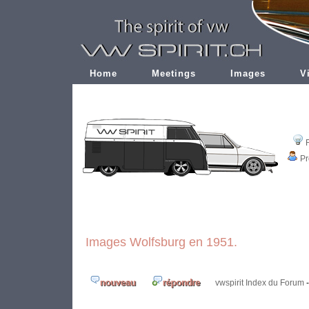
Home
Meetings
Images
V
Pr
Images Wolfsburg en 1951.
vwspirit Index du Forum