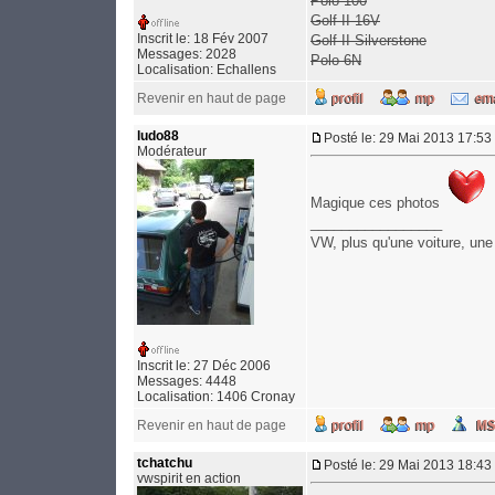
Polo 100
Golf II 16V
Inscrit le: 18 Fév 2007
Golf II Silverstone
Messages: 2028
Polo 6N
Localisation: Echallens
Revenir en haut de page
ludo88
Posté le: 29 Mai 2013 17:53
Modérateur
Magique ces photos
_________________
VW, plus qu'une voiture, une
Inscrit le: 27 Déc 2006
Messages: 4448
Localisation: 1406 Cronay
Revenir en haut de page
tchatchu
Posté le: 29 Mai 2013 18:43
vwspirit en action