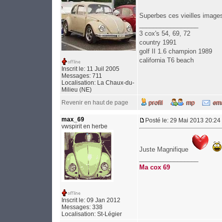
Superbes ces vieilles imag
_________________
3 cox's 54, 69, 72
country 1991
golf II 1.6 champion 1989
california T6 beach
Inscrit le: 11 Juil 2005
Messages: 711
Localisation: La Chaux-du-
Milieu (NE)
Revenir en haut de page
max_69
Posté le: 29 Mai 2013 20:24
vwspirit en herbe
Juste Magnifique
_________________
Ma cox 69
Inscrit le: 09 Jan 2012
Messages: 338
Localisation: St-Légier