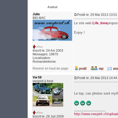
Auteur
Julio
Posté le: 29 Mai 2013 13:01
BIG MAC
Le site web
Life_time
propos
Enjoy !
Inscrit le: 24 Avr 2003
Messages: 19870
Localisation:
Romandiefornie
Revenir en haut de page
Vw 59
Posté le: 29 Mai 2013 14:44
vwspirit à fond
Le top, ces photos sont my
_________________
http://www.vwspirit.ch/upl
Inscrit le: 28 Juil 2009