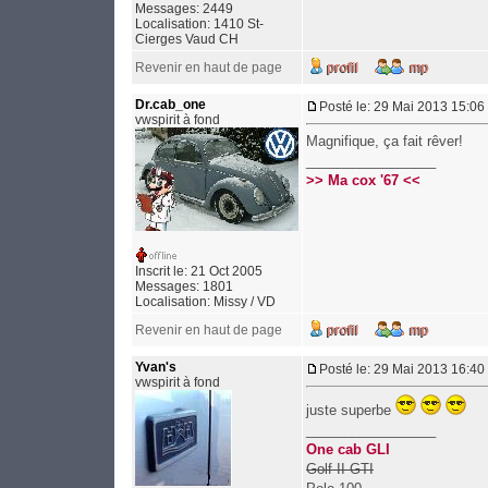
Messages: 2449
Localisation: 1410 St-
Cierges Vaud CH
Revenir en haut de page
Dr.cab_one
Posté le: 29 Mai 2013 15:06
vwspirit à fond
Magnifique, ça fait rêver!
_________________
>> Ma cox '67 <<
Inscrit le: 21 Oct 2005
Messages: 1801
Localisation: Missy / VD
Revenir en haut de page
Yvan's
Posté le: 29 Mai 2013 16:40
vwspirit à fond
juste superbe
_________________
One cab GLI
Golf II GTI