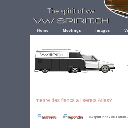
Home
Meetings
Images
V
mettre des flancs a liserets Atlas?
vwspirit Index du Forum