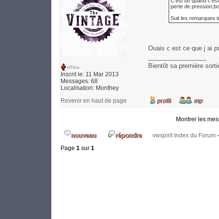
C'est bô quand c'est
perte de pression,bo
Suit les remarques t
Ouais c est ce que j ai p
_________________
Bientôt sa première sorti
Inscrit le: 11 Mar 2013
Messages: 68
Localisation: Monthey
Revenir en haut de page
Montrer les me
vwspirit Index du Forum
Page
1
sur
1