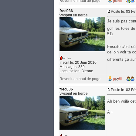
Revenir en haut de page
fred036
Posté le: 03 F
vwspirit en herbe
Je suis pas cont
golf les tôles d
51).
Ensuite c'est sûr
de loin voir ta 
différents ça 
Inscrit le: 20 Juin 2010
Messages: 339
Localisation: Bienne
Revenir en haut de page
fred036
Posté le: 03 F
vwspirit en herbe
Ah ben voilà cet
A +