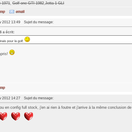
e 1971
,
Golf one GTI 1982
,
Jetta 1 GLI
év 2012 13:49
Sujet du message:
 a écrit:
inais pour la golf.
mpris!
év 2012 14:27
Sujet du message:
ou en config full stock, j'en ai rien à foutre et j'arrive à la même conclusion d