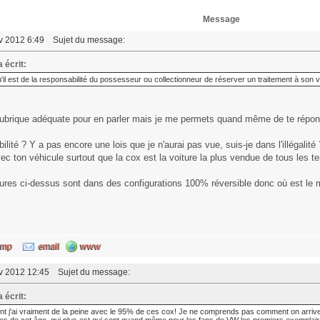
Message
év 2012 6:49
Sujet du message:
 écrit:
u'il est de la responsabilité du possesseur ou collectionneur de réserver un traitement à son
 rubrique adéquate pour en parler mais je me permets quand même de te répon
lité ? Y a pas encore une lois que je n'aurai pas vue, suis-je dans l'illégalité
avec ton véhicule surtout que la cox est la voiture la plus vendue de tous les t
res ci-dessus sont dans des configurations 100% réversible donc où est le mal 
év 2012 12:45
Sujet du message:
 écrit:
t j'ai vraiment de la peine avec le 95% de ces cox! Je ne comprends pas comment on arriv