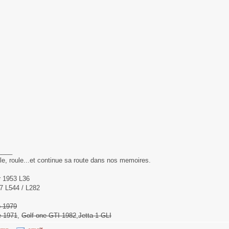
____
oule, roule...et continue sa route dans nos memoires.
r 1953 L36
7 L544 / L282
o 1979
e 1971
,
Golf one GTI 1982
,
Jetta 1 GLI