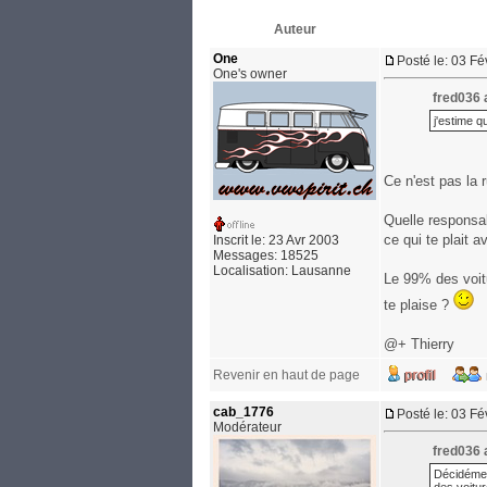
Auteur
One
Posté le: 03 F
One's owner
fred036 a
j'estime q
Ce n'est pas la
Quelle responsabi
ce qui te plait 
Inscrit le: 23 Avr 2003
Messages: 18525
Localisation: Lausanne
Le 99% des voitu
te plaise ?
@+ Thierry
Revenir en haut de page
cab_1776
Posté le: 03 F
Modérateur
fred036 a
Décidémen