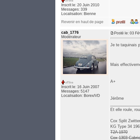
Inscrit le: 20 Juin 2010
Messages: 339
Localisation: Bienne
Revenir en haut de page
cab_1776
Posté le: 03 F
Modérateur
Je te taquinais p
Mais effectiveme
A+
Inscrit le: 16 Juin 2007
Messages: 5147
Localisation: Borex/VD
Jérôme
_____________
Et elle roule, r
Cox Split Zwitte
KG Type 34 196
T2A 1970
Cox 1303 Cabri