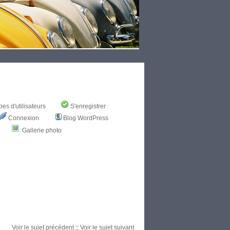
es d'utilisateurs
S'enregistrer
Connexion
Blog WordPress
Gallerie photo
Voir le sujet précédent
::
Voir le sujet suivant