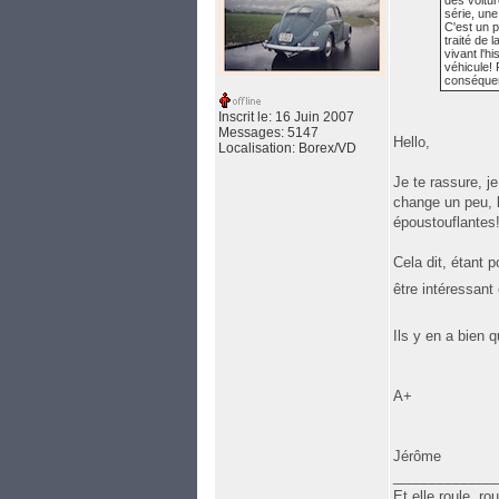
des voitu
série, une
C'est un p
traité de 
vivant l'h
véhicule! 
conséque
Inscrit le: 16 Juin 2007
Messages: 5147
Hello,
Localisation: Borex/VD
Je te rassure, j
change un peu, l
époustouflantes
Cela dit, étant 
être intéressan
Ils y en a bien 
A+
Jérôme
_____________
Et elle roule, r