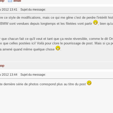
év 2012 13:41
Sujet du message:
re ce style de modifications, mais ce qui me gêne c'est de perdre l'intérêt hist
e BMW sont vendues depuis longtemps et les filetées vont partir
, bien qu'
 que chacun fait ce qu'il veut et tant que ça reste réversible, comme le dit One
cox que celles postées ici! Voilà pour clore le pourrissage de post. Mais si ça 
aura amené quand même quelque chose
.
év 2012 13:44
Sujet du message:
te dernière série de photos correspond plus au titre du post