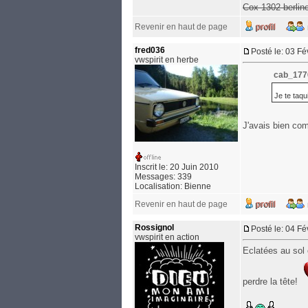
Cox 1302 berlin
Revenir en haut de page
fred036
Posté le: 03 F
vwspirit en herbe
cab_1776
Je te taqu
J'avais bien co
Inscrit le: 20 Juin 2010
Messages: 339
Localisation: Bienne
Revenir en haut de page
Rossignol
Posté le: 04 F
vwspirit en action
Eclatées au sol 
perdre la tête!