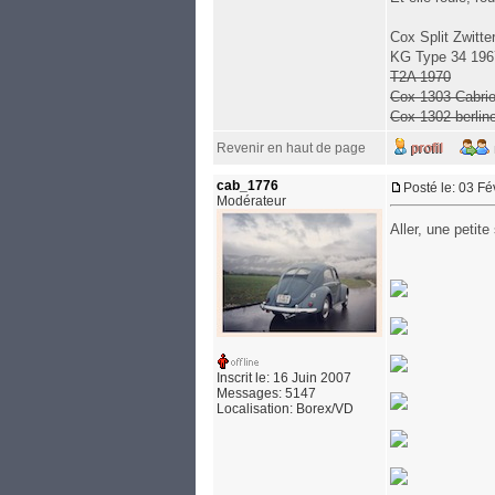
Cox Split Zwitte
KG Type 34 196
T2A 1970
Cox 1303 Cabri
Cox 1302 berlin
Revenir en haut de page
cab_1776
Posté le: 03 F
Modérateur
Aller, une petit
Inscrit le: 16 Juin 2007
Messages: 5147
Localisation: Borex/VD