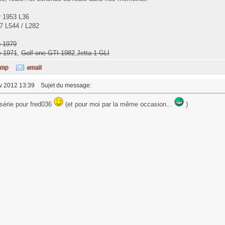
r 1953 L36
7 L544 / L282
o 1979
e 1971
,
Golf one GTI 1982
,
Jetta 1 GLI
év 2012 13:39
Sujet du message:
e série pour fred036
(et pour moi par la même occasion...
)