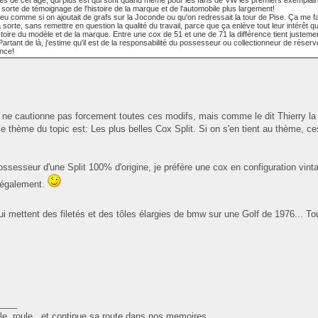
res de cet âge, qui plus est qui sont quand même pour les fans de VW les premiers exemplair
 sorte de témoignage de l'histoire de la marque et de l'automobile plus largement!
eu comme si on ajoutait de grafs sur la Joconde ou qu'on redressait la tour de Pise. Ça me f
la sorte, sans remettre en question la qualité du travail, parce que ça enlève tout leur intérêt 
istoire du modèle et de la marque. Entre une cox de 51 et une de 71 la différence tient justemen
Partant de là, j'estime qu'il est de la responsabilité du possesseur ou collectionneur de réser
nce!
e ne cautionne pas forcement toutes ces modifs, mais comme le dit Thierry la q
e thème du topic est: Les plus belles Cox Split. Si on s'en tient au thème, ces
!
possesseur d'une Split 100% d'origine, je préfère une cox en configuration vint
t également.
qui mettent des filetés et des tôles élargies de bmw sur une Golf de 1976... To
____
oule, roule...et continue sa route dans nos memoires.