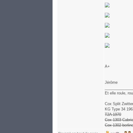
A+
Jérôme
_____________
Et elle roule, r
Cox Split Zwitte
KG Type 34 196
T2A 1970
Cox 1303 Cabri
Cox 1302 berlin