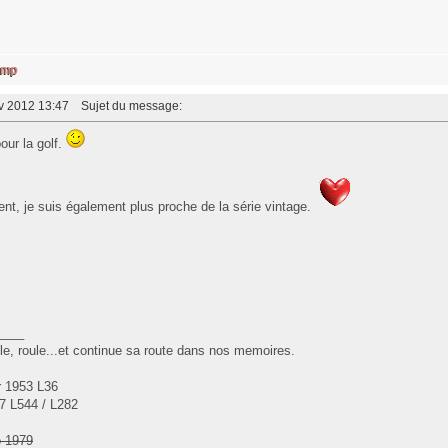
év 2012 13:47
Sujet du message:
our la golf.
nt, je suis également plus proche de la série vintage.
____
oule, roule...et continue sa route dans nos memoires.
r 1953 L36
7 L544 / L282
o 1979