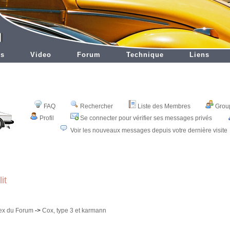
es
Video
Forum
Technique
Liens
FAQ
Rechercher
Liste des Membres
Group
Profil
Se connecter pour vérifier ses messages privés
Voir les nouveaux messages depuis votre dernière visite
it
dex du Forum
->
Cox, type 3 et karmann