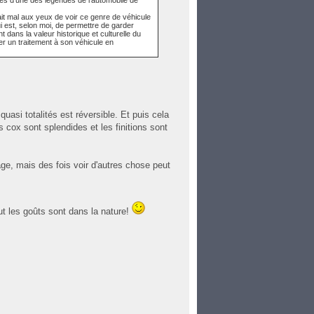
es d'une des légendes de l'automobile de
ait mal aux yeux de voir ce genre de véhicule
qui est, selon moi, de permettre de garder
t dans la valeur historique et culturelle du
ver un traitement à son véhicule en
uasi totalités est réversible. Et puis cela
 cox sont splendides et les finitions sont
age, mais des fois voir d'autres chose peut
ut les goûts sont dans la nature!