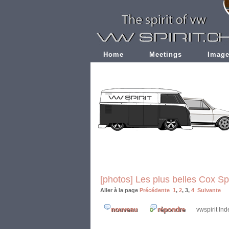
Home
Meetings
Imag
[photos] Les plus belles Cox Spl
Aller à la page
Précédente
1
,
2
,
3
,
4
Suivante
vwspirit In