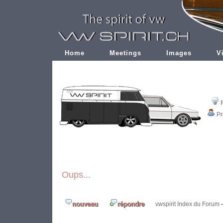
Home
Meetings
Images
V
Pr
Oups...
vwspirit Index du Forum