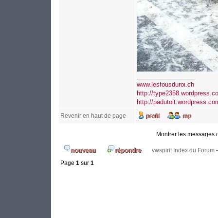
_________________
www.lesfousduroi.ch
http://type2358.wordpress.c
http://padutoit.wordpress.co
Revenir en haut de page
Montrer les messages 
vwspirit Index du Forum
Page
1
sur
1