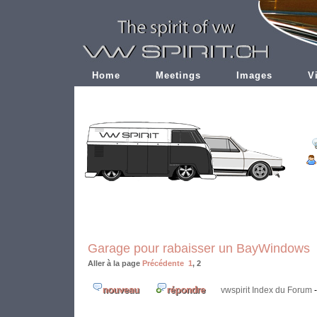
Home
Meetings
Images
V
Garage pour rabaisser un BayWindows
Aller à la page
Précédente
1
,
2
vwspirit Index du Forum