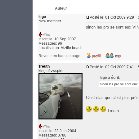
Auteur
lege
Posté le: 01 Oct 2009 9:29
Su
New member
sinon les pro se sont eux
Inscrit le: 10 Sep 2007
Messages: 96
Localisation: Vizille beach
Revenir en haut de page
Treuth
Posté le: 02 Oct 2009 7:41
Su
king of vwspirit
lege a écrit:
sinon les pro se sont 
C'est clair que c'est plus prè
Treuth
Inscrit le: 23 Juin 2004
Messages: 3780