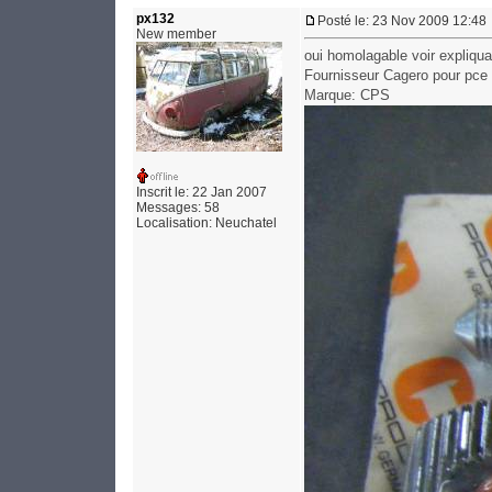
px132
Posté le: 23 Nov 2009 12:48
New member
oui homolagable voir expliqu
Fournisseur Cagero pour pce 
Marque: CPS
Inscrit le: 22 Jan 2007
Messages: 58
Localisation: Neuchatel