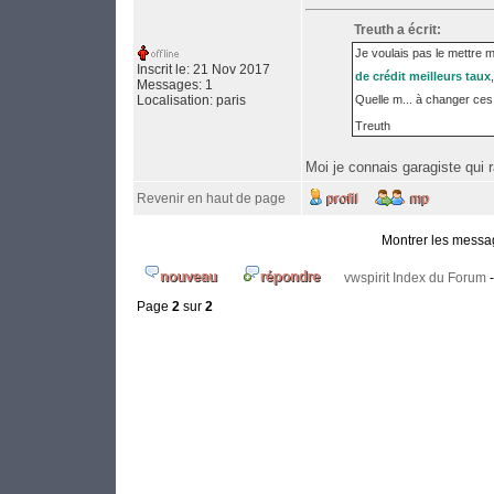
Treuth a écrit:
Je voulais pas le mettre 
Inscrit le: 21 Nov 2017
de crédit meilleurs taux
Messages: 1
Localisation: paris
Quelle m... à changer ces 
Treuth
Moi je connais garagiste qui 
Revenir en haut de page
Montrer les messa
vwspirit Index du Forum
Page
2
sur
2