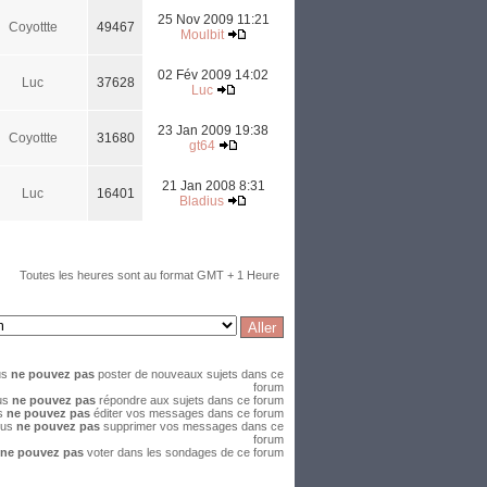
25 Nov 2009 11:21
Coyottte
49467
Moulbit
02 Fév 2009 14:02
Luc
37628
Luc
23 Jan 2009 19:38
Coyottte
31680
gt64
21 Jan 2008 8:31
Luc
16401
Bladius
Toutes les heures sont au format GMT + 1 Heure
us
ne pouvez pas
poster de nouveaux sujets dans ce
forum
us
ne pouvez pas
répondre aux sujets dans ce forum
s
ne pouvez pas
éditer vos messages dans ce forum
ous
ne pouvez pas
supprimer vos messages dans ce
forum
ne pouvez pas
voter dans les sondages de ce forum