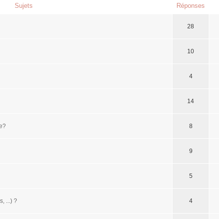
Sujets
Réponses
28
10
4
14
le?
8
9
5
 ...) ?
4