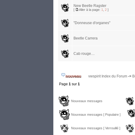
New Beetle Ragster
[
Aller à la page:
1
,
2
]
"Donneuse d'organes"
Beetle Carrera
Cab rouge....
vwspirit Index du Forum
->
B
Page
1
sur
1
Nouveaux messages
Nouveaux messages [ Populaire ]
Nouveaux messages [ Verrouillé ]