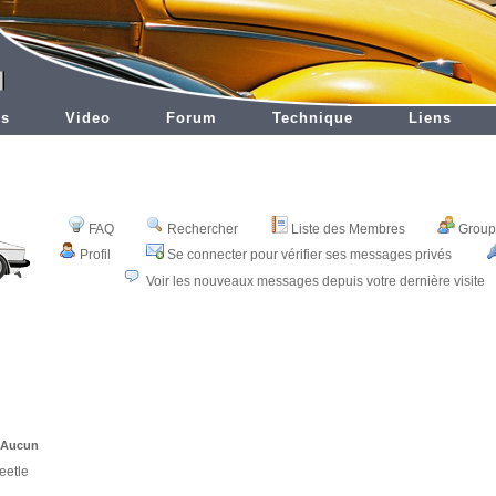
es
Video
Forum
Technique
Liens
FAQ
Rechercher
Liste des Membres
Groupe
Profil
Se connecter pour vérifier ses messages privés
Voir les nouveaux messages depuis votre dernière visite
: Aucun
eetle