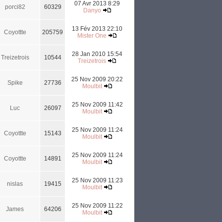
07 Avr 2013 8:29
porci82
60329
Danyo
13 Fév 2013 22:10
Coyottte
205759
Mister One
28 Jan 2010 15:54
Treizetrois
10544
Treizetrois
25 Nov 2009 20:22
Spike
27736
Moulbit
25 Nov 2009 11:42
Luc
26097
Moulbit
25 Nov 2009 11:24
Coyottte
15143
Moulbit
25 Nov 2009 11:24
Coyottte
14891
Moulbit
25 Nov 2009 11:23
nislas
19415
Moulbit
25 Nov 2009 11:22
James
64206
Moulbit