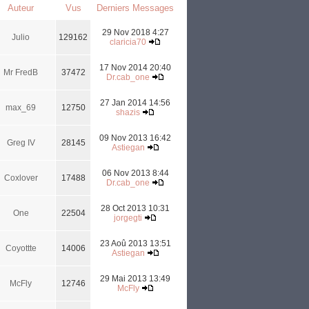
Auteur
Vus
Derniers Messages
29 Nov 2018 4:27
Julio
129162
claricia70
17 Nov 2014 20:40
Mr FredB
37472
Dr.cab_one
27 Jan 2014 14:56
max_69
12750
shazis
09 Nov 2013 16:42
Greg IV
28145
Astiegan
06 Nov 2013 8:44
Coxlover
17488
Dr.cab_one
28 Oct 2013 10:31
One
22504
jorgegti
23 Aoû 2013 13:51
Coyottte
14006
Astiegan
29 Mai 2013 13:49
McFly
12746
McFly