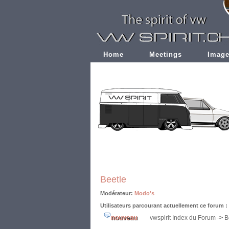
Home
Meetings
Imag
Beetle
Modérateur:
Modo's
Utilisateurs parcourant actuellement ce forum 
vwspirit Index du Forum
->
B