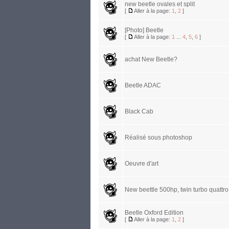
new beetle ovales et split
[
Aller à la page:
1
,
2
]
[Photo] Beetle
[
Aller à la page:
1
...
4
,
5
,
6
]
achat New Beetle?
Beetle ADAC
Black Cab
Réalisé sous photoshop
Oeuvre d'art
New beettle 500hp, twin turbo quattro
Beetle Oxford Edition
[
Aller à la page:
1
,
2
]