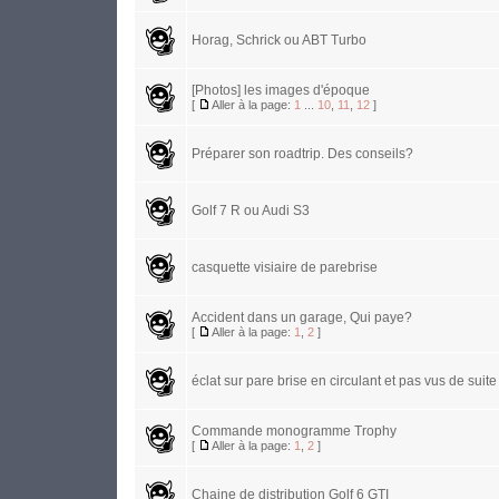
Horag, Schrick ou ABT Turbo
[Photos] les images d'époque
[
Aller à la page:
1
...
10
,
11
,
12
]
Préparer son roadtrip. Des conseils?
Golf 7 R ou Audi S3
casquette visiaire de parebrise
Accident dans un garage, Qui paye?
[
Aller à la page:
1
,
2
]
éclat sur pare brise en circulant et pas vus de suite
Commande monogramme Trophy
[
Aller à la page:
1
,
2
]
Chaine de distribution Golf 6 GTI