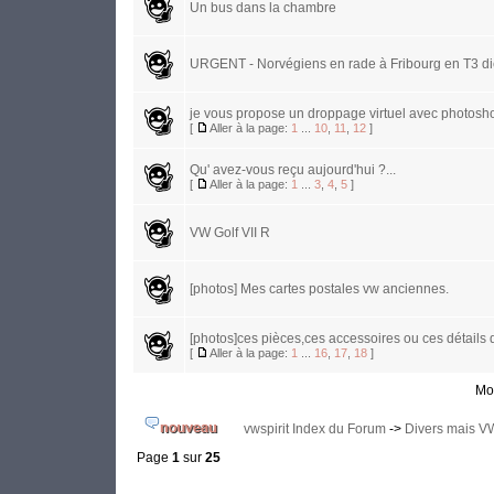
Un bus dans la chambre
URGENT - Norvégiens en rade à Fribourg en T3 di
je vous propose un droppage virtuel avec photoshop
[
Aller à la page:
1
...
10
,
11
,
12
]
Qu' avez-vous reçu aujourd'hui ?...
[
Aller à la page:
1
...
3
,
4
,
5
]
VW Golf VII R
[photos] Mes cartes postales vw anciennes.
[photos]ces pièces,ces accessoires ou ces détails
[
Aller à la page:
1
...
16
,
17
,
18
]
Mon
vwspirit Index du Forum
->
Divers mais V
Page
1
sur
25