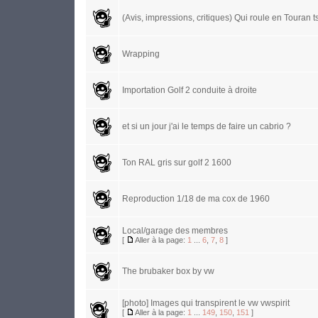
(Avis, impressions, critiques) Qui roule en Touran t
Wrapping
Importation Golf 2 conduite à droite
et si un jour j'ai le temps de faire un cabrio ?
Ton RAL gris sur golf 2 1600
Reproduction 1/18 de ma cox de 1960
Local/garage des membres
[
Aller à la page:
1
...
6
,
7
,
8
]
The brubaker box by vw
[photo] Images qui transpirent le vw vwspirit
[
Aller à la page:
1
...
149
,
150
,
151
]