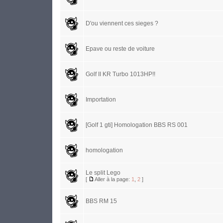
D'ou viennent ces sieges ?
Epave ou reste de voiture
Golf II KR Turbo 1013HP!!
Importation
[Golf 1 gti] Homologation BBS RS 001
homologation
Le split Lego
[
Aller à la page:
1
,
2
]
BBS RM 15