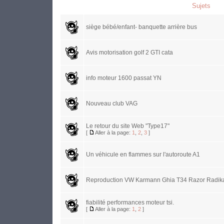
Sujets
siège bébé/enfant- banquette arrière bus
Avis motorisation golf 2 GTI cata
info moteur 1600 passat YN
Nouveau club VAG
Le retour du site Web "Type17"
[
Aller à la page:
1
,
2
,
3
]
Un véhicule en flammes sur l'autoroute A1
Reproduction VW Karmann Ghia T34 Razor Radika
fiabilité performances moteur tsi.
[
Aller à la page:
1
,
2
]