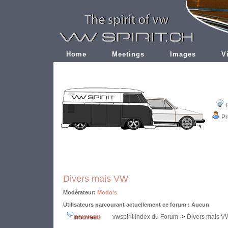
Home
Meetings
Images
V
Pr
Divers mais VW
Modérateur:
Modo's
Utilisateurs parcourant actuellement ce forum : Aucun
vwspirit Index du Forum
->
Divers mais V