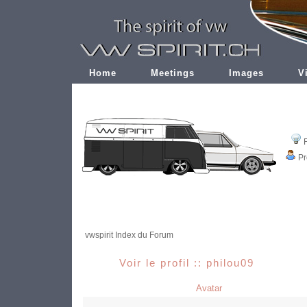
Home
Meetings
Images
V
Pr
vwspirit Index du Forum
Voir le profil :: philou09
Avatar