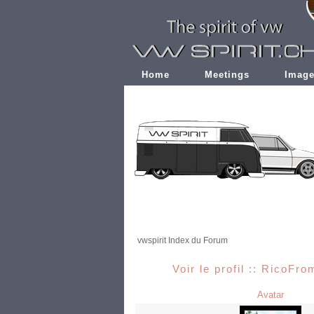
Home
Meetings
Imag
vwspirit Index du Forum
Voir le profil :: RicoFr
Avatar