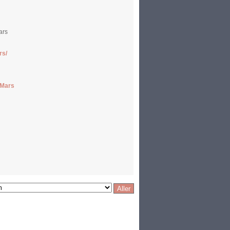
ars
rs/
mMars