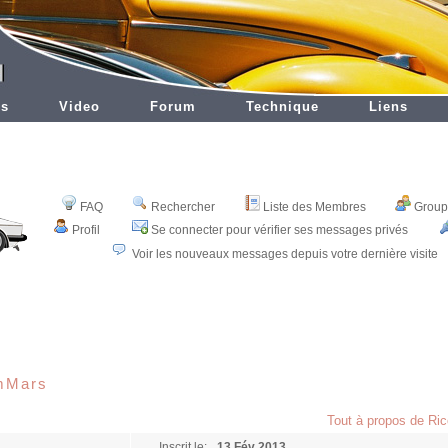
es
Video
Forum
Technique
Liens
FAQ
Rechercher
Liste des Membres
Groupe
Profil
Se connecter pour vérifier ses messages privés
Voir les nouveaux messages depuis votre dernière visite
omMars
Tout à propos de R
Inscrit le:
13 Fév 2013