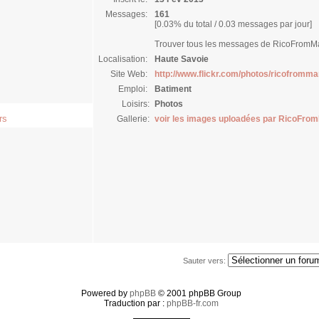
Messages:
161
[0.03% du total / 0.03 messages par jour]
Trouver tous les messages de RicoFromM
Localisation:
Haute Savoie
Site Web:
http://www.flickr.com/photos/ricofromma
Emploi:
Batiment
Loisirs:
Photos
rs
Gallerie:
voir les images uploadées par RicoFro
Sauter vers:
Powered by
phpBB
© 2001 phpBB Group
Traduction par :
phpBB-fr.com