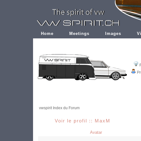
Home
Meetings
Images
V
Pr
vwspirit Index du Forum
Voir le profil :: MaxM
Avatar