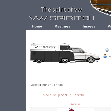
Home
Meetings
Images
V
Pr
vwspirit Index du Forum
Voir le profil :: astik
Avatar