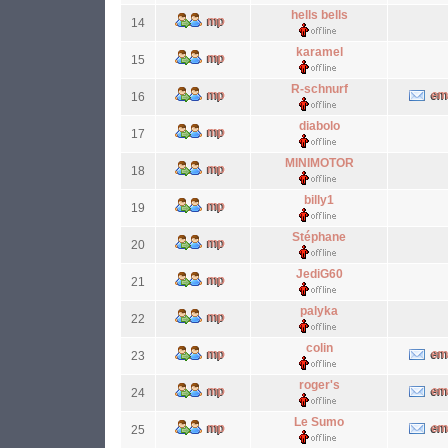
hells bells
14
karamel
15
R-schnurf
16
diabolo
17
MINIMOTOR
18
billy1
19
Stéphane
20
JediG60
21
palyka
22
colin
23
roger's
24
Le Sumo
25