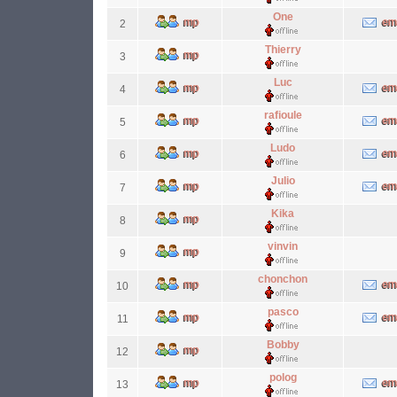
One
2
Thierry
3
Luc
4
rafioule
5
Ludo
6
Julio
7
Kika
8
vinvin
9
chonchon
10
pasco
11
Bobby
12
polog
13