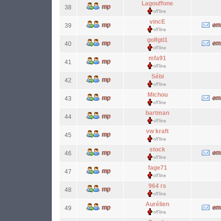
Lagouffone
38
vincE
39
golfgti1
40
mfa91
41
Sébi
42
Michou
43
bartman
44
vw kraft
45
stock
46
fage71
47
964 rs
48
Aurélien
49