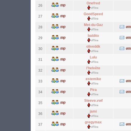
Onefred
26
GoodSpeed
27
Met-du-Gaz
28
baldito
29
oliveddk
30
Lulu
31
l'helvète
32
estemike
33
Pira
34
Steeve.vwf
35
jami
36
gregymax
37