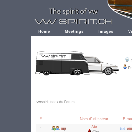
Home
Meetings
Images
V
Pr
vwspirit Index du Forum
#
Nom d'utilisateur
E-mai
Aie
1