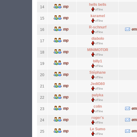
hells bells
14
karamel
15
R-schnurf
16
diabolo
17
MINIMOTOR
18
billy1
19
Stéphane
20
JediG60
21
palyka
22
colin
23
roger's
24
Le Sumo
25