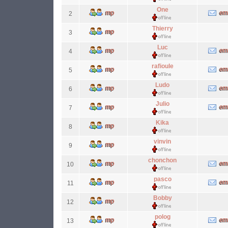
One
2
Thierry
3
Luc
4
rafioule
5
Ludo
6
Julio
7
Kika
8
vinvin
9
chonchon
10
pasco
11
Bobby
12
polog
13