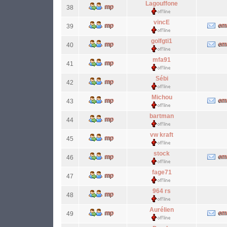
Lagouffone
38
vincE
39
golfgti1
40
mfa91
41
Sébi
42
Michou
43
bartman
44
vw kraft
45
stock
46
fage71
47
964 rs
48
Aurélien
49