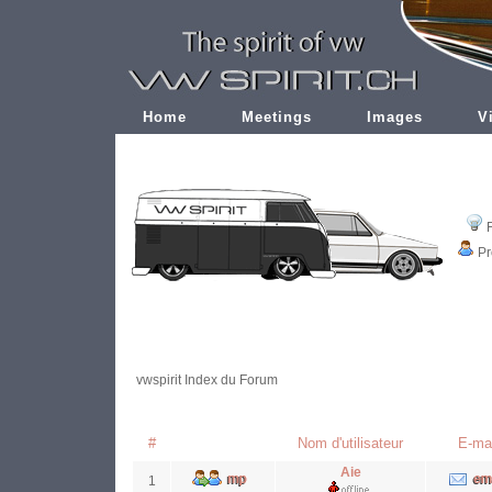
Home
Meetings
Images
V
Pr
vwspirit Index du Forum
#
Nom d'utilisateur
E-mai
Aie
1