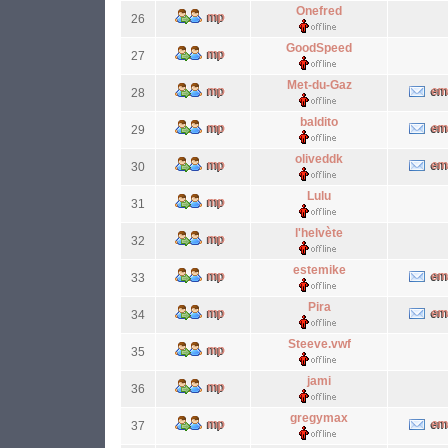
Onefred
26
GoodSpeed
27
Met-du-Gaz
28
baldito
29
oliveddk
30
Lulu
31
l'helvète
32
estemike
33
Pira
34
Steeve.vwf
35
jami
36
gregymax
37