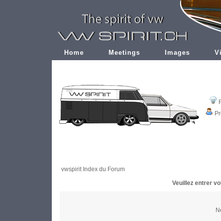
Home
Meetings
Images
V
Pr
vwspirit Index du Forum
Veuillez entrer v
No