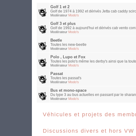
Golf 1 et 2
Golf de 1974 à 1992 et dérivés Jetta cab caddy sciro
Modérateur
Modo's
Golf 3 et plus
Golf de 1992 à aujourd'hui et dérivés cab vento corra
Modérateur
Modo's
Beetle
Toutes les new-beetle
Modérateur
Modo's
Polo , Lupo et Fox
Toutes les polo's même les derby's ainsi que la toute
Modérateur
Modo's
Passat
Toutes les passat's
Modérateur
Modo's
Bus et mono-space
Du type 3 au bus actuelles en passant par le sharan
Modérateur
Modo's
Véhicules et projets des memb
Discussions divers et hors VW