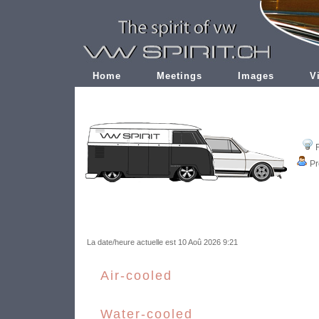
Home
Meetings
Images
V
Pr
La date/heure actuelle est 10 Aoû 2026 9:21
Air-cooled
Water-cooled