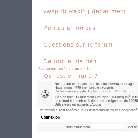
vwspirit Racing department
Petites annonces
Questions sur le forum
De tout et de rien
Marquer tous les forums comme lus
Qui est en ligne ?
Nos membres ont posté un total de
486508
messages
Nous avons
4479
membres enregistrés
L'utilisateur enregistré le plus récent est
Moretti
Il y a en tout
517
utilisateurs en ligne :: 0 Enregistré, 0 I
Le record du nombre d'utilisateurs en ligne est de
12068
Utilisateurs enregistrés : Aucun
Ces données sont basées sur les utilisateurs actifs des cinq derni
Connexion
Nom d'utilisateur:
Mot de 