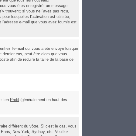
ièrent que tous les nouveaux
 vous vous êtes enregistré, un message
s'y trouvent; si vous ne l'avez pas reçu,
pour lesquelles l'activation est utilisée,
 l'adresse e-mail que vous avez fournie est
rifiez l'e-mail qui vous a été envoyé lorsque
 dernier cas, peut-être alors que vous
sté afin de réduire la taille de la base de
e lien
Profil
(généralement en haut des
re différent du vôtre. Si c'est le cas, vous
 Paris, New York, Sydney, etc. Veuillez