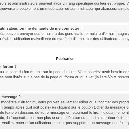
eurs et administrateurs peuvent avoir un rang spécifique qui leur est propre. V
s trouverez probablement un modérateur ou administrateur qui abaissera simpl
n utilisateur, on me demande de me connecter !
rés peuvent envoyer des e-mails à des gens via le formulaire d'e-mail intégré 
ur éviter l'utilisation malveillante du système d'e-mail par des utilisateurs ano
Publication
n forum ?
 sur la page du forum, soit sur la page du sujet. Vous pourriez avoir besoin de
s sont listés sur le bas de la page du forum ou du sujet (la liste
Vous pouvez
n message ?
u modérateur du forum, vous pouvez seulement éditer ou supprimer vos prop
 temps après qu'il soit posté) en cliquant sur le bouton
Editer
du message con
 texte en dessous de votre message en retournant le lire, indiquant le nombr
ndu, il n'apparaîtra pas non plus si un modérateur ou un administrateur édite 
). Veuillez noter qu'un utilisateur ne peut pas supprimer un message une fois 