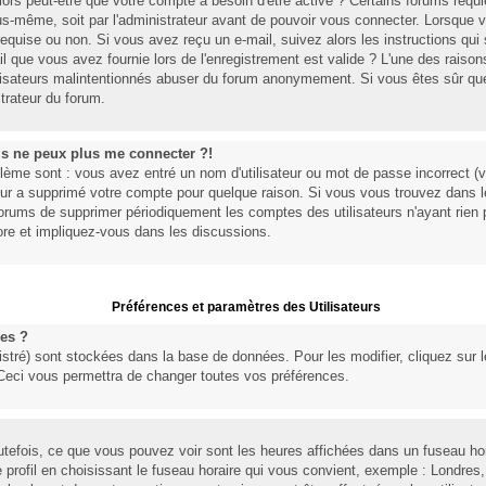
lors peut-être que votre compte a besoin d'être activé ? Certains forums requ
ous-même, soit par l'administrateur avant de pouvoir vous connecter. Lorsque
 requise ou non. Si vous avez reçu un e-mail, suivez alors les instructions qui 
l que vous avez fournie lors de l'enregistrement est valide ? L'une des raisons 
tilisateurs malintentionnés abuser du forum anonymement. Si vous êtes sûr que
trateur du forum.
is ne peux plus me connecter ?!
lème sont : vous avez entré un nom d'utilisateur ou mot de passe incorrect (vé
eur a supprimé votre compte pour quelque raison. Si vous vous trouvez dans le
 forums de supprimer périodiquement les comptes des utilisateurs n'ayant rien po
re et impliquez-vous dans les discussions.
Préférences et paramètres des Utilisateurs
es ?
stré) sont stockées dans la base de données. Pour les modifier, cliquez sur l
 Ceci vous permettra de changer toutes vos préférences.
tefois, ce que vous pouvez voir sont les heures affichées dans un fuseau horai
profil en choisissant le fuseau horaire qui vous convient, exemple : Londres,