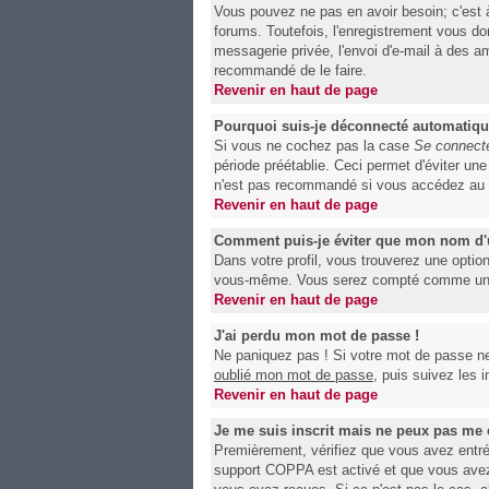
Vous pouvez ne pas en avoir besoin; c'est 
forums. Toutefois, l'enregistrement vous do
messagerie privée, l'envoi d'e-mail à des am
recommandé de le faire.
Revenir en haut de page
Pourquoi suis-je déconnecté automatiq
Si vous ne cochez pas la case
Se connecte
période préétablie. Ceci permet d'éviter un
n'est pas recommandé si vous accédez au for
Revenir en haut de page
Comment puis-je éviter que mon nom d'uti
Dans votre profil, vous trouverez une optio
vous-même. Vous serez compté comme un uti
Revenir en haut de page
J'ai perdu mon mot de passe !
Ne paniquez pas ! Si votre mot de passe ne p
oublié mon mot de passe
, puis suivez les 
Revenir en haut de page
Je me suis inscrit mais ne peux pas me 
Premièrement, vérifiez que vous avez entré c
support COPPA est activé et que vous avez 