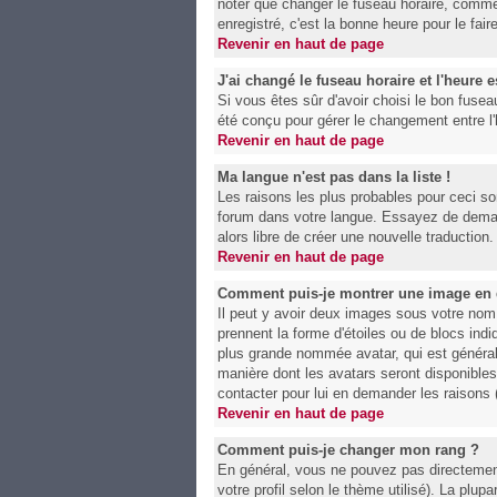
noter que changer le fuseau horaire, comme 
enregistré, c'est la bonne heure pour le fai
Revenir en haut de page
J'ai changé le fuseau horaire et l'heure e
Si vous êtes sûr d'avoir choisi le bon fuseau
été conçu pour gérer le changement entre l'he
Revenir en haut de page
Ma langue n'est pas dans la liste !
Les raisons les plus probables pour ceci son
forum dans votre langue. Essayez de demande
alors libre de créer une nouvelle traduction
Revenir en haut de page
Comment puis-je montrer une image en 
Il peut y avoir deux images sous votre nom
prennent la forme d'étoiles ou de blocs in
plus grande nommée avatar, qui est généralem
manière dont les avatars seront disponibles.
contacter pour lui en demander les raisons
Revenir en haut de page
Comment puis-je changer mon rang ?
En général, vous ne pouvez pas directement c
votre profil selon le thème utilisé). La plu