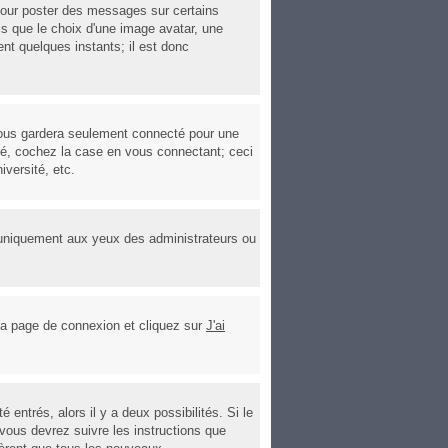
 pour poster des messages sur certains
ls que le choix d'une image avatar, une
ent quelques instants; il est donc
ous gardera seulement connecté pour une
cté, cochez la case en vous connectant; ceci
versité, etc.
'uniquement aux yeux des administrateurs ou
r la page de connexion et cliquez sur
J'ai
entrés, alors il y a deux possibilités. Si le
vous devrez suivre les instructions que