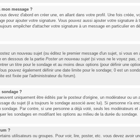
 à mon message ?
ous devez d'abord en créer une, en allant dans votre profil. Une fois créée,
ge pour ajouter votre signature. Vous pouvez aussi ajouter votre signature 
toujours empêcher d'attacher votre signature à un message en particulier en d
ostez un nouveau sujet (ou éditez le premier message d'un sujet, si vous en a
e en dessous de la partie
Poster un nouveau sujet
(si vous ne le voyez pas, 
trer un titre pour le sondage et au moins deux options (pour définir une opt
Vous pouvez également définir une date limite pour le sondage; 0 est un sondage
ite est fixée par l'administrateur du forum).
n sondage ?
ent uniquement être édités par le posteur d'origine, un modérateur ou un a
essage du sujet (il a toujours le sondage associé avec lui). Si personne n'a e
u sondage. Par contre, si une personne a déjà voté, seuls les modérateurs et ad
quer les sondages en modifiant les options au milieu de la durée du sondage.
orum ?
rtains utilisateurs ou groupes. Pour voir, lire, poster, etc. vous devez avoir u