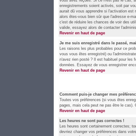
vous avez reçues. Si ce n'est pas le cas, a
enregistrements soient activés, soit par v
aurait dû vous apprendre si l'activation est
alors êtes-vous bien sûr que l'adresse e-mai
c'est de réduire les chances de voir des u
valide, essayez alors de contacter l'adminis
Revenir en haut de page
Je me suis enregistré dans le passé, ma
Les raisons les plus probables pour ce prob
vous vous êtes enregistré) ou l'administrat
n'avez rien posté ? Il est habituel pour les
données. Essayez de vous enregistrer enco
Revenir en haut de page
Comment puis-je changer mes préférenc
Toutes vos préférences (si vous êtes enregi
pages, mais cela peut ne pas être le cas).
Revenir en haut de page
Les heures ne sont pas correctes !
Les heures sont certainement correctes; tou
devriez changer vos préférences dans votre 