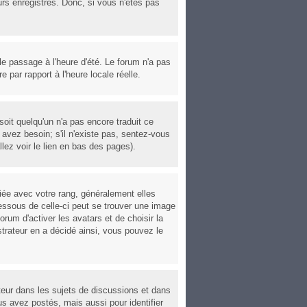
urs enregistrés. Donc, si vous n'êtes pas
 le passage à l'heure d'été. Le forum n'a pas
e par rapport à l'heure locale réelle.
soit quelqu'un n'a pas encore traduit ce
avez besoin; s'il n'existe pas, sentez-vous
lez voir le lien en bas des pages).
iée avec votre rang, généralement elles
essous de celle-ci peut se trouver une image
rum d'activer les avatars et de choisir la
strateur en a décidé ainsi, vous pouvez le
ateur dans les sujets de discussions et dans
us avez postés, mais aussi pour identifier