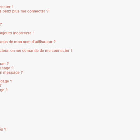
ecter !
ne peux plus me connecter ?!
?
oujours incorrecte !
ous de mon nom d'utilisateur ?
ilisateur, on me demande de me connecter !
rum ?
ssage ?
on message ?
ndage ?
?
age ?
és ?