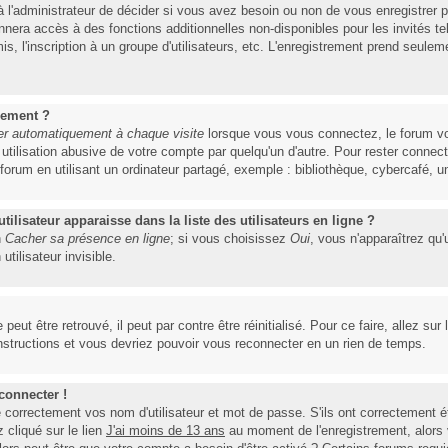
à l'administrateur de décider si vous avez besoin ou non de vous enregistrer
nnera accès à des fonctions additionnelles non-disponibles pour les invités te
is, l'inscription à un groupe d'utilisateurs, etc. L'enregistrement prend seulem
uement ?
r automatiquement à chaque visite
lorsque vous vous connectez, le forum v
e utilisation abusive de votre compte par quelqu'un d'autre. Pour rester conne
um en utilisant un ordinateur partagé, exemple : bibliothèque, cybercafé, uni
lisateur apparaisse dans la liste des utilisateurs en ligne ?
n
Cacher sa présence en ligne
; si vous choisissez
Oui
, vous n'apparaîtrez qu
lisateur invisible.
eut être retrouvé, il peut par contre être réinitialisé. Pour ce faire, allez su
instructions et vous devriez pouvoir vous reconnecter en un rien de temps.
connecter !
orrectement vos nom d'utilisateur et mot de passe. S'ils ont correctement été 
cliqué sur le lien
J'ai moins de 13 ans
au moment de l'enregistrement, alors 