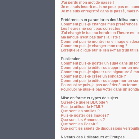
J'ai perdu mon mot de passe !
Je me suis inscrit mais ne peux pas me conn
Je me suis enregistré dans le passé, mais 
Préférences et paramètres des Utilisateurs
Comment puis-je changer mes préférences 
Les heures ne sont pas correctes !
J'ai changé le fuseau horaire et l'heure est t
Ma langue n'est pas dans la liste !
Comment puis-je montrer une image en dess
Comment puis-je changer mon rang ?
Lorsque je clique sur le lien e-mail d'un ut
Publication
Comment puis-je poster un sujet dans un fo
Comment puis-je éditer ou supprimer un me
Comment puis-je ajouter une signature à m
Comment puis-je créer un sondage ?
Comment puis-je éditer ou supprimer un so
Pourquoi ne puis-je pas accéder à un forum 
Pourquoi ne puis-je pas voter dans un sond
Mise en forme et types de sujets
Qu'est-ce que le BBCode ?
Puis-je utiliser le HTML?
Que sont les smilies ?
Puis-je poster des Images?
Que sont les Annonces ?
Que sont les Post-it ?
Que sont les sujets de discussions verrouill
Niveaux des Utilisateurs et Groupes