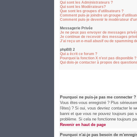
Qui sont les Administrateurs ?
Qui sont les Modérateurs?
Que sont les groupes d'utilisateurs ?
Comment puis-je joindre un groupe d'utilisat
Comment puis-je devenir le modérateur d'un 
Messagerie Privée
Je ne peux pas envoyer de messages privés
Je continue de recevoir des messages privé
J'ai reçu un e-mail abusif ou de spamming d
phpBB 2
Qui a écrit ce forum ?
Pourquoi la fonction X n'est pas disponible ?
Qui dois-je contacter à propos des questions 
Pourquoi ne puis-je pas me connecter ?
Vous êtes-vous enregistré ? Plus sérieusem
l'êtes) ? Si oui, vous devriez contacter le 
banni et que vous ne pouvez toujours pas vo
problème. Si cela ne fonctionne toujours pas
Revenir en haut de page
Pourquoi n'ai-je pas besoin de m'enregis