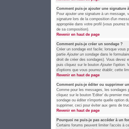
Comment puis-je ajouter une signature
Pour ajouter une signature à un message, v
signature
lors de la composition d'un messa
appropriée dans votre profil (vous pourrez 
de sa composition).
Revenir en haut de page
Comment puis-je créer un sondage ?
Créer un sondage est facile; lorsque vous p
partie
Ajouter un sondage
dans le formulair
droit de créer des sondages). Vous devez en
puis cliquez sur le bouton
Ajouter l'option
. 
d'options que vous pourrez établir; cette lim
Revenir en haut de page
Comment puis-je éditer ou supprimer u
Comme pour les messages, les sondages peuv
cliquez sur le bouton 'Editer' du premier m
sondage ou éditer n'importe quelle option d
supprimer, ceci pour éviter aux gens de tru
Revenir en haut de page
Pourquoi ne puis-je pas accéder à un f
Certains forums peuvent limiter l'accès à ce