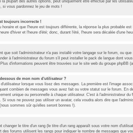
la plupart des autres options, peut uniquement être effectué par les utilisate
re, si vous pardonnez le jeu de mots !
st toujours incorrecte !
 horaire et que l'heure est toujours différente, la réponse la plus probable est
ure d'hiver et l'heure d'été; donc, durant l'été, l'heure sera décalée d'une heur
t que soit l'administrateur n'a pas installé votre langage sur le forum, ou que 
r à l'administrateur du forum s'il peut installer le pack de langue dont vous 
. Plus d'informations peuvent être trouvées sur le site web du groupe phpBB (al
dessous de mon nom d'utilisateur ?
 d'utilisateur lorsque vous lisez des messages. La première est l'image assoc
diquant combien de messages vous avez fait ou votre statut sur le forum. En d
ent unique ou personnelle à chaque utilisateur. C'est à l'administrateur du fo
 Si vous ne pouvez pas utiliser un avatar, cela voudra alors dire que l'admini
 (nous sommes sûr qu'elles seront bonnes !).
hanger le titre d'un rang (le titre d'un rang apparaît sous votre nom d'utilis
part des forums utilisent les rangs pour indiquer le nombre de messages que vo