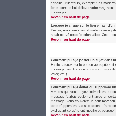
certains utilisateurs, exemple : les modérat
forum dans le but d'élever votre rang; vou
messages.
Revenir en haut de page
Lorsque je clique sur le lien e-mail d'u
Désolé, mais seuls les utilisateurs enregist
aurait activé cette fonctionnalité). Ceci, po
Revenir en haut de page
Comment puis-je poster un sujet dans u
Facile, cliquez sur le bouton approprié soit
message; les droits qui vous sont disponible
voter, etc.
)
Revenir en haut de page
Comment puis-je éditer ou supprimer u
A moins que vous soyez l'administrateur o
message (parfois seulement après un certain
message, vous trouverez un petit morceau de
texte n'apparaîtra pas si personne n'a répo
expliquant ce qu'ils ont modifié et pourquoi
Revenir en haut de page