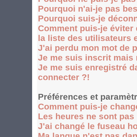
Pourquoi n'ai-je pas be
Pourquoi suis-je décon
Comment puis-je éviter
la liste des utilisateurs 
J'ai perdu mon mot de p
Je me suis inscrit mais
Je me suis enregistré d
connecter ?!
Préférences et paramètr
Comment puis-je chang
Les heures ne sont pas 
J'ai changé le fuseau hor
Ma langue n'est pas dans