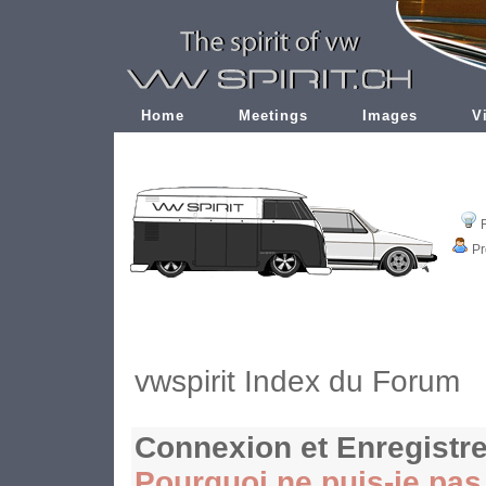
Home
Meetings
Images
V
Pr
vwspirit Index du Forum
Connexion et Enregistr
Pourquoi ne puis-je pa