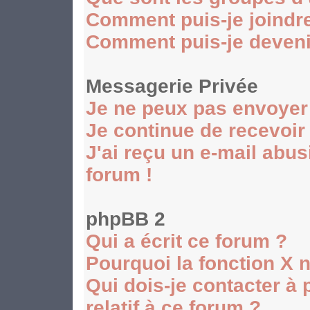
Comment puis-je joindre
Comment puis-je devenir
Messagerie Privée
Je ne peux pas envoyer
Je continue de recevoir
J'ai reçu un e-mail abu
forum !
phpBB 2
Qui a écrit ce forum ?
Pourquoi la fonction X n
Qui dois-je contacter à
relatif à ce forum ?