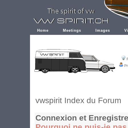
Home
Meetings
Images
V
Pr
vwspirit Index du Forum
Connexion et Enregistr
Pourquoi ne puis-je pa