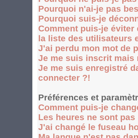
Pourquoi n'ai-je pas be
Pourquoi suis-je décon
Comment puis-je éviter
la liste des utilisateurs 
J'ai perdu mon mot de p
Je me suis inscrit mais
Je me suis enregistré d
connecter ?!
Préférences et paramètr
Comment puis-je chang
Les heures ne sont pas 
J'ai changé le fuseau hor
Ma langue n'est pas dans