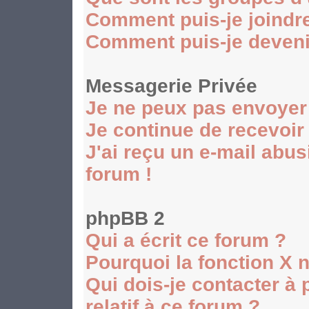
Comment puis-je joindre
Comment puis-je devenir
Messagerie Privée
Je ne peux pas envoyer
Je continue de recevoir
J'ai reçu un e-mail abu
forum !
phpBB 2
Qui a écrit ce forum ?
Pourquoi la fonction X n
Qui dois-je contacter à
relatif à ce forum ?